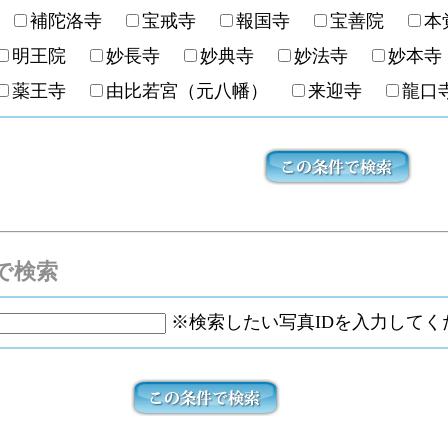
社
補陀洛寺
宝戒寺
報国寺
宝善院
明王院
妙長寺
妙典寺
妙法寺
妙本
薬王寺
由比若宮（元八幡）
来迎寺
龍
で検索
※検索したい写真IDを入力してく