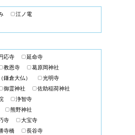
並み
江ノ電
円応寺
延命寺
教恩寺
葛原岡神社
院（鎌倉大仏）
光明寺
御霊神社
佐助稲荷神社
就院
浄智寺
寺
熊野神社
大巧寺
大宝寺
勝寺橋
長谷寺