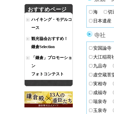
おすすめページ
海
ハイキング・モデルコ
日本遺
ース
寺社
観光協会おすすめ！
鎌倉Selection
安国論
大江稲
「鎌倉」プロモーショ
九品寺
ン
フォトコンテスト
虚空蔵
実相寺
成福寺
瑞泉寺
玉泉寺