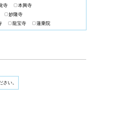
本覚寺
本興寺
寺
妙隆寺
口寺
龍宝寺
蓮乗院
ださい。