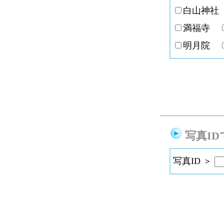
白山神
満福寺
明月院
写真ID
写真ID ＞