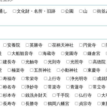
切通し
文化財・名所・旧跡
公園
山
街
産
寺
安養院
英勝寺
荏柄天神社
円覚寺
荷社
大船観音寺
海蔵寺
覚園寺
鎌倉宮
建長寺
光触寺
光則寺
光照寺
高徳
菩堂
極楽寺
五所神社
小動神社
東慶寺
寿福寺
常栄寺
上行寺
浄光明寺
成
称名寺
浄妙寺
常楽寺
青蓮寺
常立
杉本寺
銭洗弁財天
千手院
仏行寺
長寿寺
長勝寺
鶴岡八幡宮
貞宗寺
東