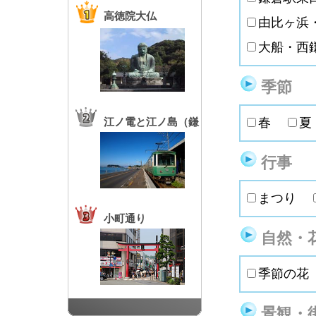
高徳院大仏
由比ヶ浜
大船・西
季節
江ノ電と江ノ島（鎌
春
倉高校前駅）
行事
まつり
小町通り
自然・
季節の
景観・