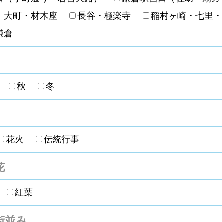
・大町・材木座
長谷・極楽寺
稲村ヶ崎・七里
鎌倉
夏
秋
冬
花火
伝統行事
花
花
紅葉
街並み