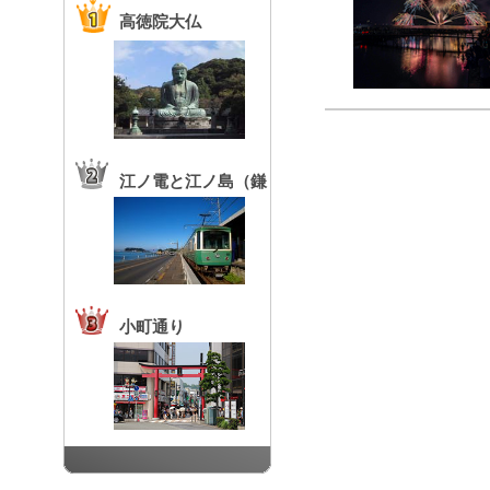
高徳院大仏
江ノ電と江ノ島（鎌
倉高校前駅）
小町通り