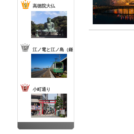
高徳院大仏
江ノ電と江ノ島（鎌
倉高校前駅）
小町通り