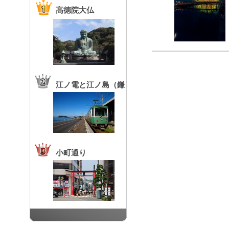
高徳院大仏
江ノ電と江ノ島（鎌
倉高校前駅）
小町通り