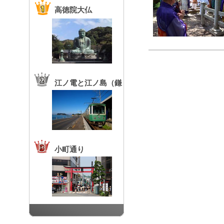
高徳院大仏
江ノ電と江ノ島（鎌
倉高校前駅）
小町通り