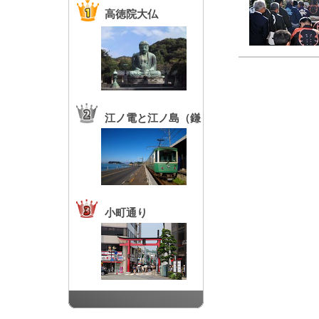
高徳院大仏
江ノ電と江ノ島（鎌
倉高校前駅）
小町通り