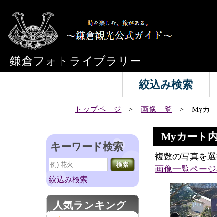
鎌倉フォトライブラリー
絞込み検索
トップページ
>
画像一覧
> Myカ
Myカート
キーワード検索
複数の写真を選
画像一覧ページ
絞込み検索
人気ランキング