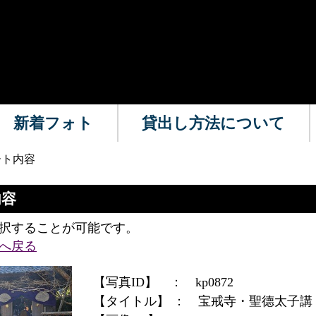
新着フォト
貸出し方法について
ート内容
内容
択することが可能です。
へ戻る
【写真ID】 ：
kp0872
【タイトル】 ：
宝戒寺・聖德太子講