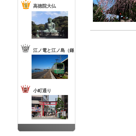
高徳院大仏
江ノ電と江ノ島（鎌
倉高校前駅）
小町通り