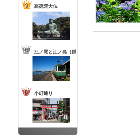
高徳院大仏
江ノ電と江ノ島（鎌
倉高校前駅）
小町通り