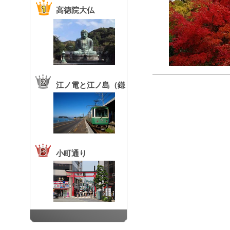
高徳院大仏
江ノ電と江ノ島（鎌
倉高校前駅）
小町通り