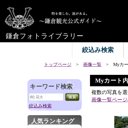
鎌倉フォトライブラリー
絞込み検索
トップページ
>
画像一覧
> Myカ
Myカート
キーワード検索
複数の写真を選
画像一覧ページ
絞込み検索
人気ランキング