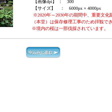
【画像dpi】 ：
300
【サイズ】 ：
6000px × 4000px
※2020年～2030年の期間中、重要文
（本堂）は保存修理工事のため拝観で
※境内の桜は一部伐採されています。