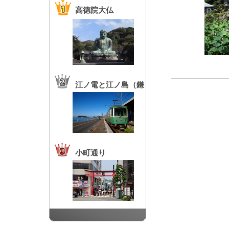
高徳院大仏
江ノ電と江ノ島（鎌
倉高校前駅）
小町通り