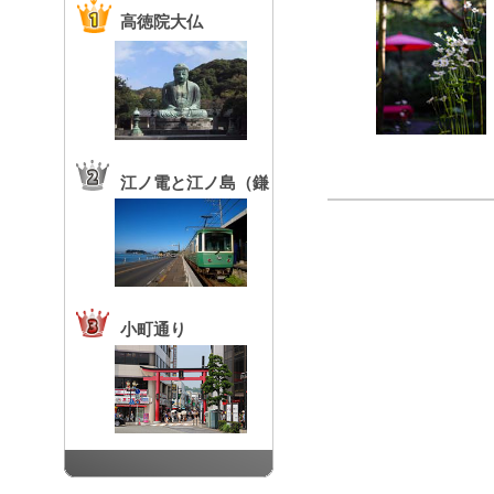
高徳院大仏
江ノ電と江ノ島（鎌
倉高校前駅）
小町通り