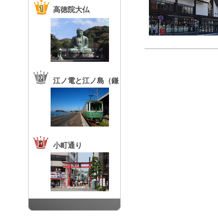
高徳院大仏
江ノ電と江ノ島（鎌
倉高校前駅）
小町通り