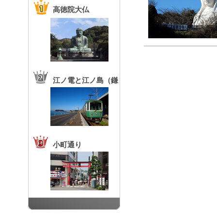
高徳院大仏
江ノ電と江ノ島（鎌
倉高校前駅）
小町通り