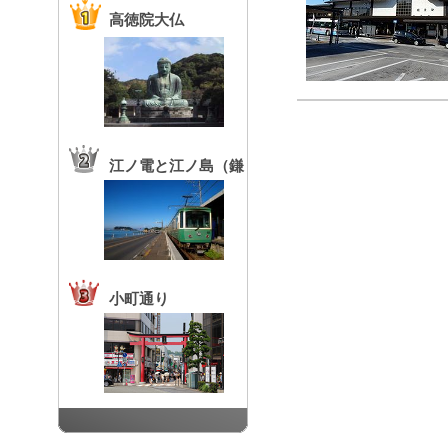
高徳院大仏
江ノ電と江ノ島（鎌
倉高校前駅）
小町通り