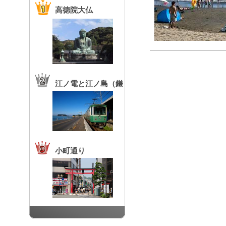
高徳院大仏
江ノ電と江ノ島（鎌
倉高校前駅）
小町通り