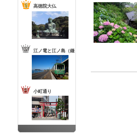
高徳院大仏
江ノ電と江ノ島（鎌
倉高校前駅）
小町通り