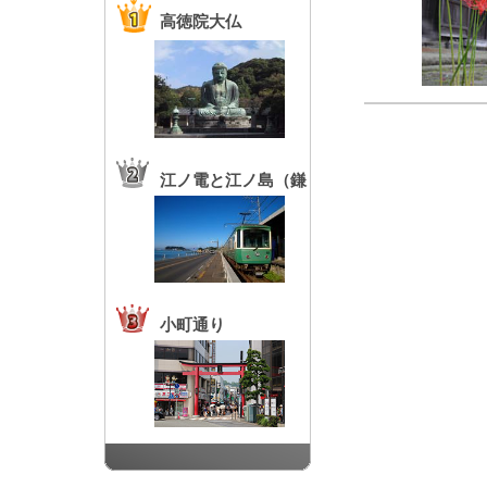
高徳院大仏
江ノ電と江ノ島（鎌
倉高校前駅）
小町通り