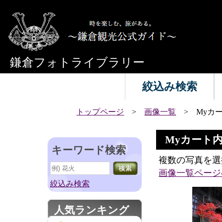
鎌倉フォトライブラリー
絞込み検索
トップページ
>
画像一覧
> Myカ
Myカート
キーワード検索
複数の写真を選
画像一覧ページ
絞込み検索
人気ランキング