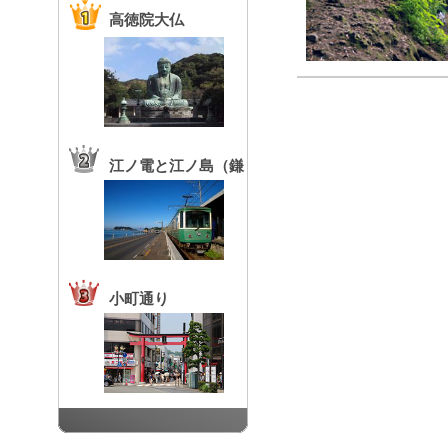
高徳院大仏
江ノ電と江ノ島（鎌
倉高校前駅）
小町通り