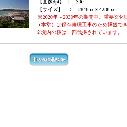
【画像dpi】 ：
300
【サイズ】 ：
2848px × 4288px
※2020年～2030年の期間中、重要文
（本堂）は保存修理工事のため拝観で
※境内の桜は一部伐採されています。