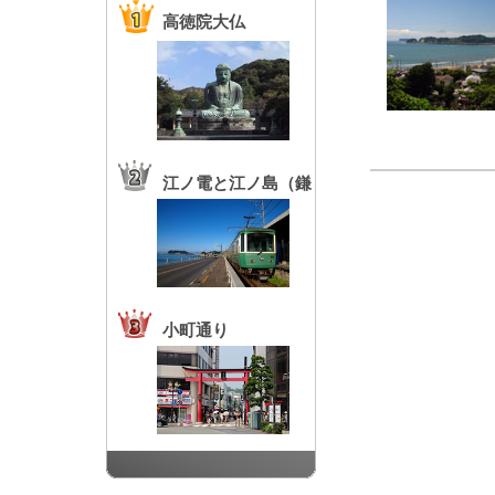
高徳院大仏
江ノ電と江ノ島（鎌
倉高校前駅）
小町通り