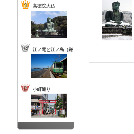
高徳院大仏
江ノ電と江ノ島（鎌
倉高校前駅）
小町通り