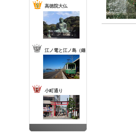
高徳院大仏
江ノ電と江ノ島（鎌
倉高校前駅）
小町通り