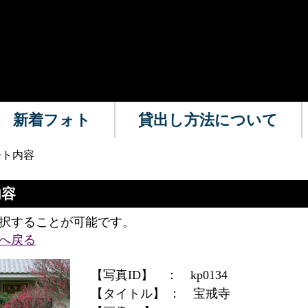
新着フォト
貸出し方法について
ート内容
内容
択することが可能です。
へ戻る
【写真ID】 ：
kp0134
【タイトル】 ：
宝戒寺