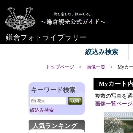
鎌倉フォトライブラリー
絞込み検索
トップページ
>
画像一覧
> Myカ
Myカート
キーワード検索
複数の写真を選
画像一覧ページ
絞込み検索
人気ランキング